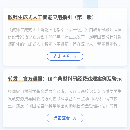
教师生成式人工智能应用指引（第一版）
《教师生成式人工智能应用指引（第一版）》由教育部教师队伍
建设专家指导委员会于2025年11月正式发布，是我国首份针对教
师群体的生成式人工智能应用规范，旨在深化人工智能赋能教师
队伍建设，推动教育教学大规模应用，引导教师科学、安全、合
点击查看
规、理性使用生成式人工智能 。全文如下：为深入学习贯彻习
近平总书记关于教育的重要论述，贯彻落实全国教育大会精神和
《教育强国建设规划纲要（2024—2035年）》要求，按照《教育
转发：官方通报：18个典型科研经费违规案例及警示
部办公厅关于组织实施数字化赋能教师发展行动的通知》...
经国家自然科学基金委员会调查，大连某高校迟某某通过向学生
发放劳务费再回收的方式套取科学基金重点项目经费，情节较
重，违反了《国家自然科学基金资助项目资金管理办法》的有关
规定。经国家自然科学基金委员会审定，决定撤销迟某某相关国
点击查看
家自然科学基金项目，追回已拨资金，取消迟某某国家自然科学
基金项目申请和参与申请资格5年，给予迟某某通报批评。