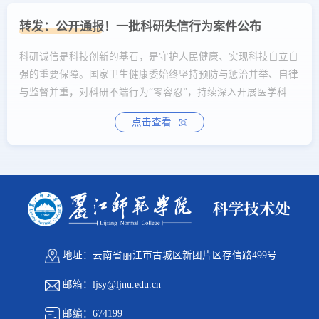
转发：公开通报！一批科研失信行为案件公布
科研诚信是科技创新的基石，是守护人民健康、实现科技自立自
强的重要保障。国家卫生健康委始终坚持预防与惩治并举、自律
与监督并重，对科研不端行为“零容忍”，持续深入开展医学科研
诚信专项治理，积极营造风清气正的科研生态。根据《加强医学
点击查看
科研诚信专项治理的工作方案》相关工作部署，现对各级卫生健
康行政部门所属医疗卫生机构按照《科研失信行为调查处理规
则》（国科发监〔2022〕221号）查实的部分涉及“论文工厂”科
研诚信案件调查处理结果予以公开通报。
地址：云南省丽江市古城区新团片区存信路499号
邮箱：ljsy@ljnu.edu.cn
邮编：674199