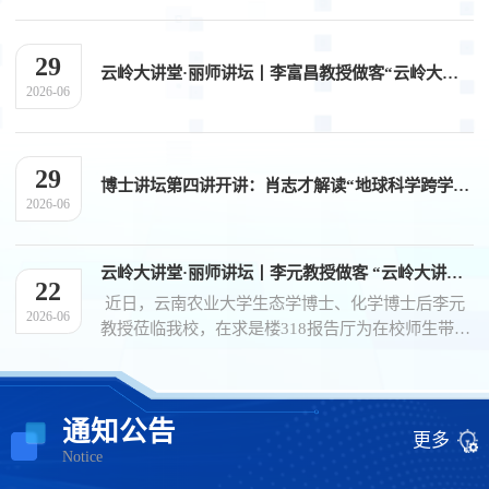
29
云岭大讲堂·丽师讲坛丨李富昌教授做客“云岭大讲堂·丽师讲坛”
2026-06
29
博士讲坛第四讲开讲：肖志才解读“地球科学跨学科融合发展”
2026-06
云岭大讲堂·丽师讲坛丨李元教授做客 “云岭大讲堂·丽师讲坛”
22
近日，云南农业大学生态学博士、化学博士后李元
2026-06
教授莅临我校，在求是楼318报告厅为在校师生带来
了一场以“抓好生态文明建设 筑牢我国西南生态安全
屏障”为主题的精彩讲座。讲座由科技处副处长邢维
新主持，学校150余名师生代表参与聆听。讲座中，
通知公告
李教授首先深入阐述了生态文明思想，从其内涵、
更多
发展等方面进行了详细解读，让师生们对生态文明
Notice
有了更深刻的认识。接着，他围绕生态文明的理论